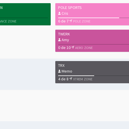
RN
POLE SPORTS
Cris
6 de 7
ANCE ZONE
POLE ZONE
TWERK
Amy
0 de 10
AERO ZONE
TRX
Memo
4 de 8
XTREM ZONE