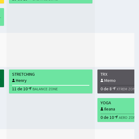
STRETCHING
TRX
Henry
Memo
11 de 10
0 de 8
BALANCE ZONE
XTREM ZONE
YOGA
Ileana
0 de 10
AERO ZONE