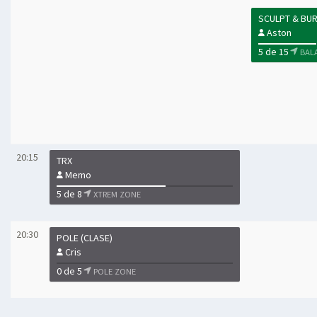
SCULPT & BU
Aston
5 de 15
BAL
20:15
TRX
Memo
5 de 8
XTREM ZONE
20:30
POLE (CLASE)
Cris
0 de 5
POLE ZONE