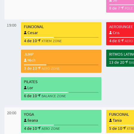
Je
8 de 7
POLE
19:00
FUNCIONAL
AEROBUNGEE
Cesar
Cris
4 de 10
4 de 6
XTREM ZONE
AERO
JUMP
RITMOS LATI
Mich
13 de 20
BA
3 de 10
AERO ZONE
PILATES
Lor
6 de 10
BALANCE ZONE
20:00
YOGA
FUNCIONAL
Ileana
Tania
4 de 10
5 de 10
AERO ZONE
XTR