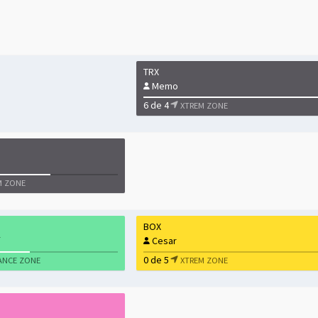
TRX
Memo
6 de 4
XTREM ZONE
M ZONE
BOX
Cesar
0 de 5
ANCE ZONE
XTREM ZONE