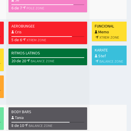
Je
6 de 7
POLE ZONE
AEROBUNGEE
FUNCIONAL
Cris
Memo
XTREM ZONE
5 de 6
XTREM ZONE
KARATE
RITMOS LATINOS
Stef
20 de 20
BALANCE ZONE
BALANCE ZONE
BODY BARS
Tania
8 de 10
BALANCE ZONE