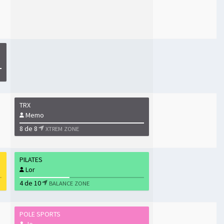
TRX
Memo
8 de 8
XTREM ZONE
PILATES
Lor
4 de 10
BALANCE ZONE
POLE SPORTS