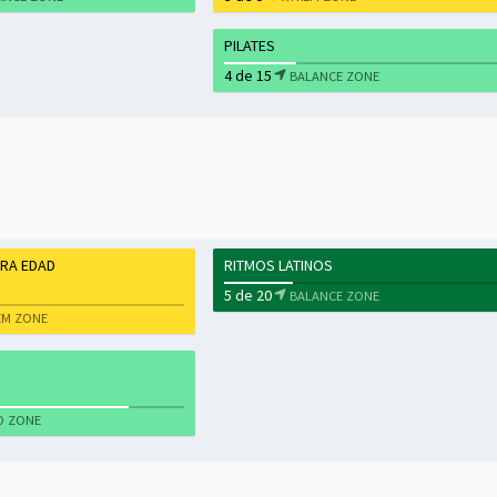
PILATES
4 de 15
BALANCE ZONE
ERA EDAD
RITMOS LATINOS
5 de 20
BALANCE ZONE
EM ZONE
O ZONE