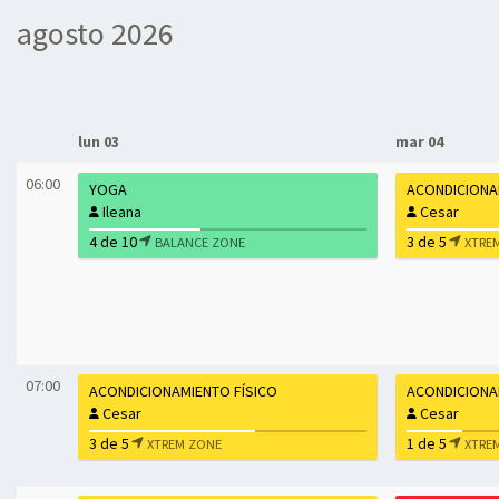
agosto 2026
lun 03
mar 04
06:00
YOGA
ACONDICIONA
Ileana
Cesar
4 de 10
3 de 5
BALANCE ZONE
XTRE
07:00
ACONDICIONAMIENTO FÍSICO
ACONDICIONA
Cesar
Cesar
3 de 5
1 de 5
XTREM ZONE
XTRE