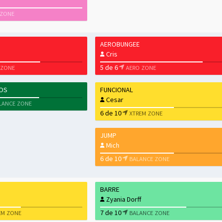
 ZONE
AEROBUNGEE
Cris
5 de 6
 ZONE
AERO ZONE
NOS
FUNCIONAL
Cesar
LANCE ZONE
6 de 10
XTREM ZONE
JUMP
Mich
6 de 10
BALANCE ZONE
BARRE
Zyania Dorff
7 de 10
EM ZONE
BALANCE ZONE