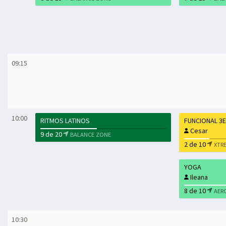
09:15
10:00
RITMOS LATINOS
FUNCIONAL 3
Cesar
9 de 20
BALANCE ZONE
2 de 10
XTR
YOGA
Ileana
8 de 10
AER
10:30