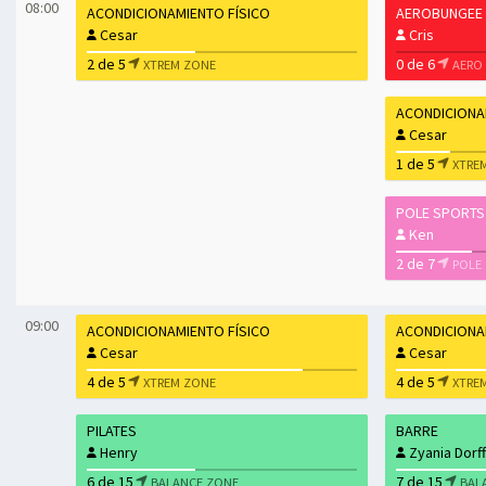
08:00
ACONDICIONAMIENTO FÍSICO
AEROBUNGEE
Cesar
Cris
2 de 5
0 de 6
XTREM ZONE
AERO
ACONDICIONA
Cesar
1 de 5
XTRE
POLE SPORTS
Ken
2 de 7
POLE
09:00
ACONDICIONAMIENTO FÍSICO
ACONDICIONA
Cesar
Cesar
4 de 5
4 de 5
XTREM ZONE
XTRE
PILATES
BARRE
Henry
Zyania Dorff
6 de 15
7 de 15
BALANCE ZONE
BAL