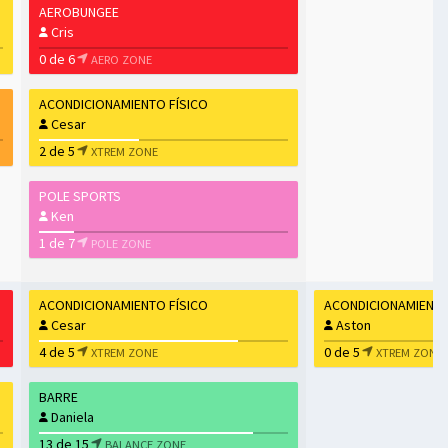
AEROBUNGEE
Cris
0 de 6
AERO ZONE
ACONDICIONAMIENTO FÍSICO
Cesar
2 de 5
XTREM ZONE
POLE SPORTS
Ken
1 de 7
POLE ZONE
ACONDICIONAMIENTO FÍSICO
ACONDICIONAMIENTO
Cesar
Aston
4 de 5
0 de 5
XTREM ZONE
XTREM ZONE
BARRE
Daniela
13 de 15
BALANCE ZONE