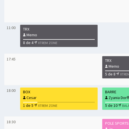
11:00
TRX
Memo
8 de 4
XTREM ZONE
17:45
TRX
Memo
5 de 8
XTRE
18:00
BOX
BARRE
Cesar
Zyania Dorff
1 de 5
5 de 10
XTREM ZONE
BAL
18:30
POLE SPORTS