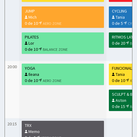
JUMP
CYCLING
Mich
Tania
0 de 10
0 de 5
AERO ZONE
CYCL
PILATES
RITMOS LATI
Lor
0 de 20
BAL
0 de 10
BALANCE ZONE
20:00
YOGA
FUNCIONAL
Ileana
Tania
0 de 10
0 de 10
AERO ZONE
XTR
SCULPT & BU
Aston
0 de 15
BAL
20:15
TRX
Memo