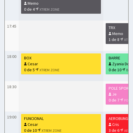
Memo
0 de 4
XTREM ZONE
17:45
TRX
Memo
1 de 8
XTRE
18:00
BOX
BARRE
Cesar
Zyania Dorf
0 de 5
0 de 10
XTREM ZONE
BAL
18:30
POLE SPORTS
Je
0 de 7
POLE
19:00
FUNCIONAL
AEROBUNGEE
Cesar
Cris
0 de 10
3 de 6
XTREM ZONE
AERO