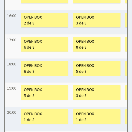
16:00
OPEN BOX
OPEN BOX
O
2 de 8
3 de 8
3 
17:00
OPEN BOX
OPEN BOX
O
6 de 8
8 de 8
5 
18:00
OPEN BOX
OPEN BOX
O
6 de 8
5 de 8
2 
19:00
OPEN BOX
OPEN BOX
O
5 de 8
3 de 8
1 
20:00
OPEN BOX
OPEN BOX
O
1 de 8
1 de 8
3 