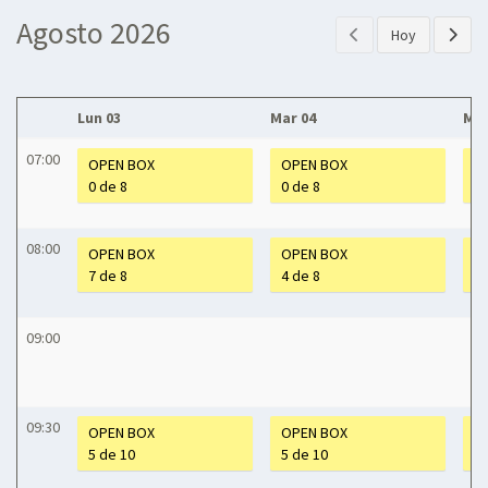
Agosto 2026
Hoy
Lun 03
Mar 04
Mié
07:00
OPEN BOX
OPEN BOX
O
0 de 8
0 de 8
0 
08:00
OPEN BOX
OPEN BOX
O
7 de 8
4 de 8
2 
09:00
09:30
OPEN BOX
OPEN BOX
O
5 de 10
5 de 10
10