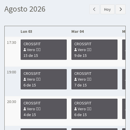
Agosto 2026
Hoy
Lun 03
Mar 04
Mié 
17:30
CROSSFIT
CROSSFIT
CR
Vero 🏋️‍♀️
Vero 🏋️‍♀️
V
15 de 15
9 de 15
11
19:00
CROSSFIT
CROSSFIT
CR
Vero 🏋️‍♀️
Vero 🏋️‍♀️
V
6 de 15
7 de 15
4 
20:30
CROSSFIT
CROSSFIT
CR
Vero 🏋️‍♀️
Vero 🏋️‍♀️
V
4 de 15
6 de 15
2 