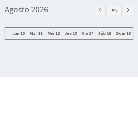
Agosto 2026
Hoy
Lun 10
Mar 11
Mié 12
Jue 13
Vie 14
Sáb 15
Dom 16