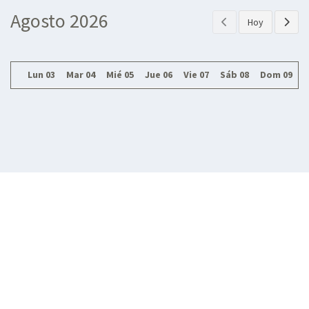
Agosto 2026
Hoy
Lun 03
Mar 04
Mié 05
Jue 06
Vie 07
Sáb 08
Dom 09