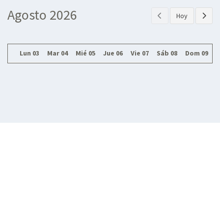
Agosto 2026
Hoy
Lun 03
Mar 04
Mié 05
Jue 06
Vie 07
Sáb 08
Dom 09